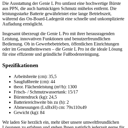
Die Ausstattung der Genie L Pro umfasst eine hochwertige Bürste
aus PPN, die auch hartnäckigen Schmutz mühelos entfernt. Die
leistungsstarke Batterie gewährleistet eine lange Betriebszeit,
während das On-Board-Ladegerät eine schnelle und unkomplizierte
Aufladung ermöglicht.
Insgesamt überzeugt die Genie L Pro mit ihrer herausragenden
Leistung, innovativen Funktionen und benutzerfreundlichen
Bedienung. Ob in Gewerbebetrieben, öffentlichen Einrichtungen
oder im Gesundheitswesen – die Genie L Pro ist die ideale Lösung
für eine effiziente und gründliche Fußbodenreinigung.
Spezifikationen
Arbeitsbreite (cm): 35,5
Saugfußbreite (cm): 44
theor. Flächenleistung (m²/h): 1300
Frisch- / Schmutzwassertank: 15/17
Bürstendruck (kg): 24,5
Batteriereichweite bis zu (h): 2
Abmessungen (LxBxH) cm: 79x110x49
Gewicht (kg): 84
Wir laden Sie herzlich ein, mehr über unsere umweltfreundlichen
Lösungen zu erfahren und stehen Ihnen natürlich jederzeit gerne für